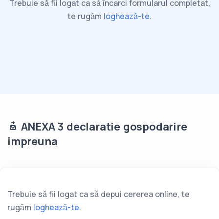
Trebuie sǎ fii logat ca sǎ încarci formularul completat,
te rugǎm
logheazǎ-te
.
ANEXA 3 declaratie gospodarire
impreuna
Trebuie sǎ fii logat ca sǎ depui cererea online, te
rugǎm
logheazǎ-te
.