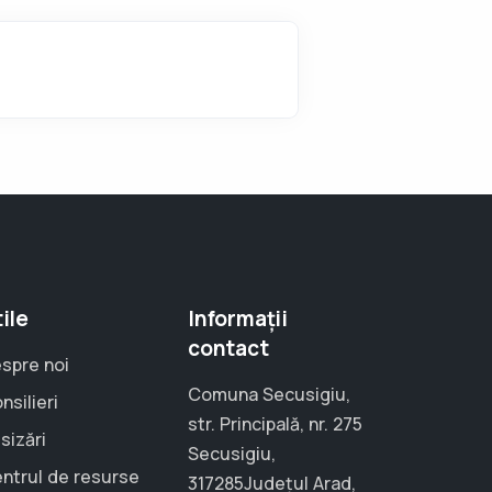
ile
Informații
contact
spre noi
Comuna Secusigiu,
nsilieri
str. Principală, nr. 275
sizări
Secusigiu,
ntrul de resurse
317285Județul Arad,