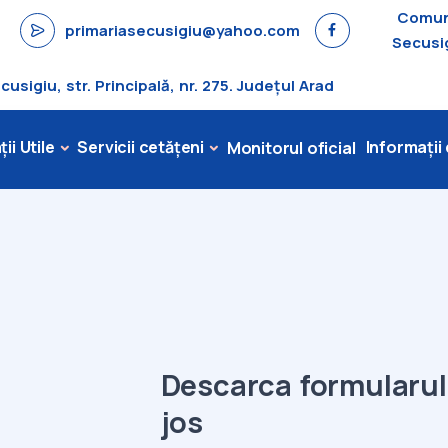
Comu
primariasecusigiu@yahoo.com
Secusi
sigiu, str. Principală, nr. 275. Județul Arad
ii Utile
Servicii cetățeni
Informații
Monitorul oficial
Descarca formularu
jos