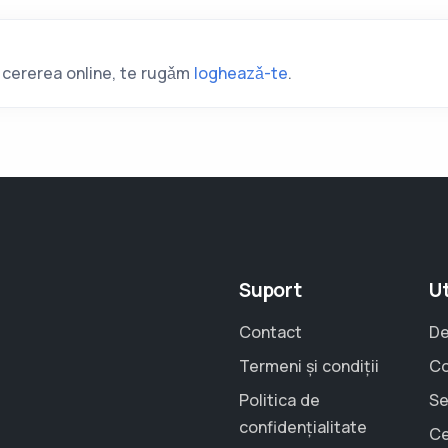
i cererea online, te rugǎm
logheazǎ-te
.
Suport
Ut
Contact
De
Termeni și condiții
Co
Politica de
Se
confidențialitate
Ce