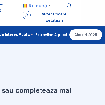
na
Română
▼
giu
Autentificare
cetățean
 de Interes Public
Extravilan Agricol
Alegeri 2025
l sau completeaza mai