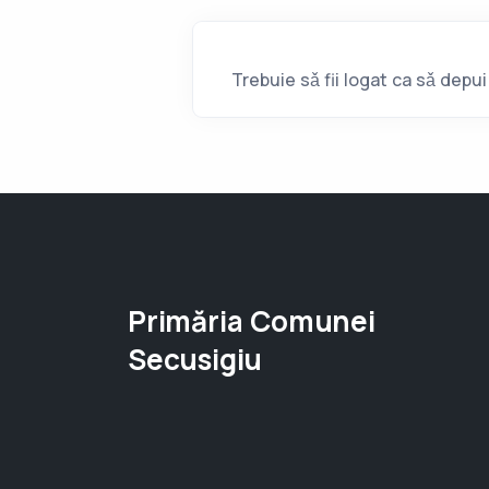
Trebuie sǎ fii logat ca sǎ depu
Primăria Comunei
Secusigiu