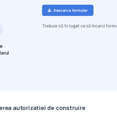
Descarca formular
Trebuie sǎ fii logat ca sǎ încarci for
te
larul
rea autorizatiei de construire