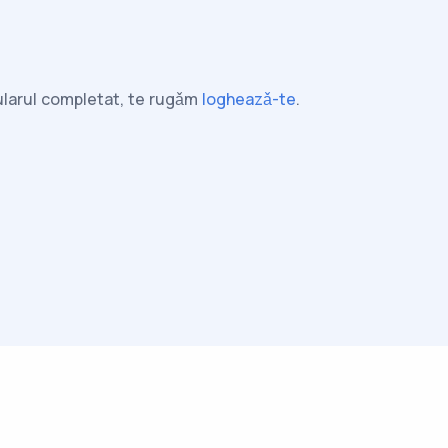
mularul completat, te rugǎm
logheazǎ-te
.