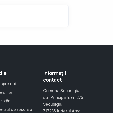
ile
Informații
contact
spre noi
Comuna Secusigiu,
nsilieri
str. Principală, nr. 275
sizări
Secusigiu,
ntrul de resurse
317285Județul Arad,