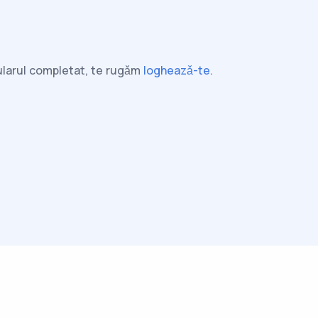
mularul completat, te rugǎm
logheazǎ-te
.