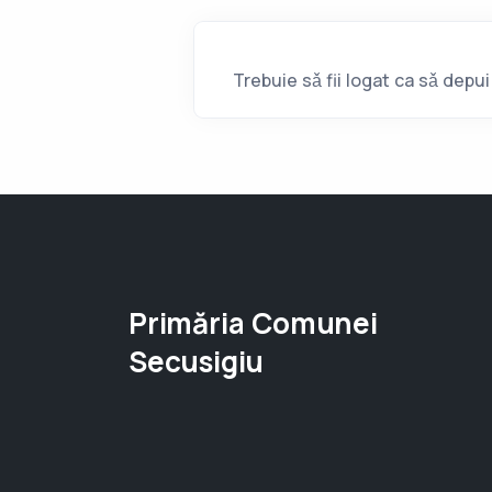
Trebuie sǎ fii logat ca sǎ depu
Primăria Comunei
Secusigiu