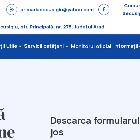
Comu
primariasecusigiu@yahoo.com
Secusi
sigiu, str. Principală, nr. 275. Județul Arad
ii Utile
Servicii cetățeni
Informații
Monitorul oficial
ă
Descarca formularu
ne
jos