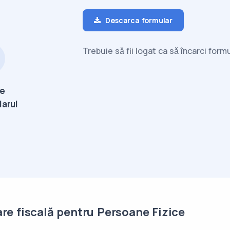
Descarca formular
Trebuie sǎ fii logat ca sǎ încarci for
te
larul
are fiscală pentru Persoane Fizice