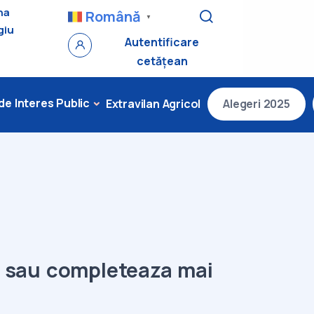
na
Română
▼
giu
Autentificare
cetățean
 de Interes Public
Extravilan Agricol
Alegeri 2025
l sau completeaza mai