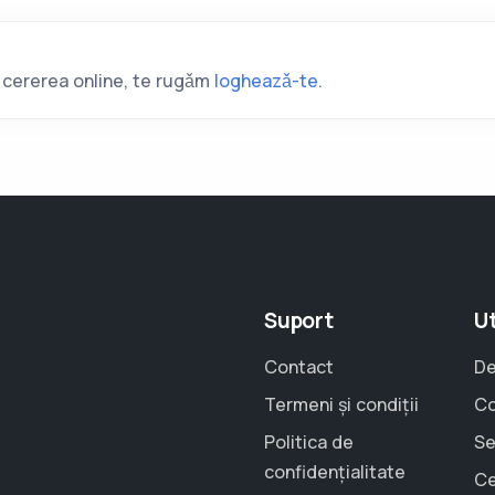
i cererea online, te rugǎm
logheazǎ-te
.
Suport
Ut
Contact
De
Termeni și condiții
Co
Politica de
Se
confidențialitate
Ce