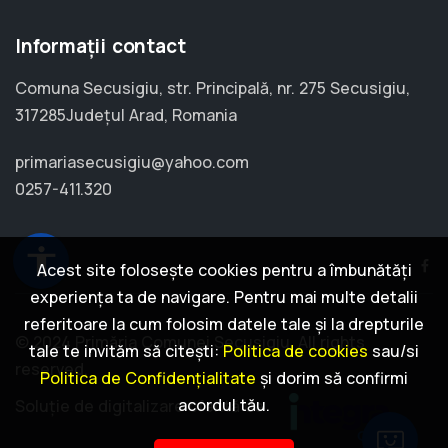
Informații contact
Comuna Secusigiu, str. Principală, nr. 275 Secusigiu,
317285Județul Arad, Romania
primariasecusigiu@yahoo.com
0257-411.320
accessibility
Acest site folosește cookies pentru a îmbunătăți
experiența ta de navigare. Pentru mai multe detalii
referitoare la cum folosim datele tale și la drepturile
© 2024 Primăria Comunei Secusigiu. All rights
tale te invităm să citești:
Politica de cookies
sau/si
reserved.
Politica de Confidențialitate
și dorim să confirmi
acordul tău.
Soluție de digitalizare oferită de