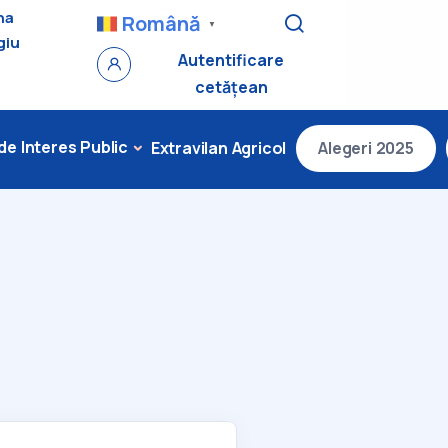
na
Română
▼
giu
Autentificare
cetățean
 de Interes Public
Extravilan Agricol
Alegeri 2025