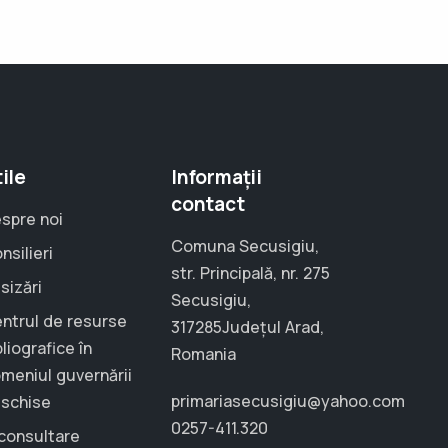
ile
Informații
contact
spre noi
Comuna Secusigiu,
nsilieri
str. Principală, nr. 275
sizări
Secusigiu,
ntrul de resurse
317285Județul Arad,
bliografice în
Romania
meniul guvernării
primariasecusigiu@yahoo.com
schise
0257-411.320
consultare