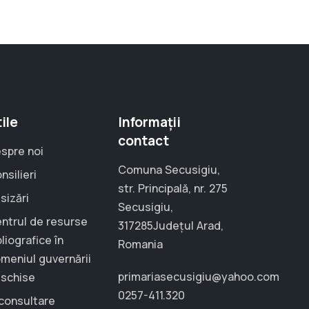
ile
Informații
contact
spre noi
Comuna Secusigiu,
nsilieri
str. Principală, nr. 275
sizări
Secusigiu,
ntrul de resurse
317285Județul Arad,
bliografice în
Romania
meniul guvernării
primariasecusigiu@yahoo.com
schise
0257-411.320
consultare