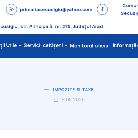
Comu
primariasecusigiu@yahoo.com
Secusi
sigiu, str. Principală, nr. 275. Județul Arad
ii Utile
Servicii cetățeni
Informații
Monitorul oficial
IMPOZITE SI TAXE
19.05.2026