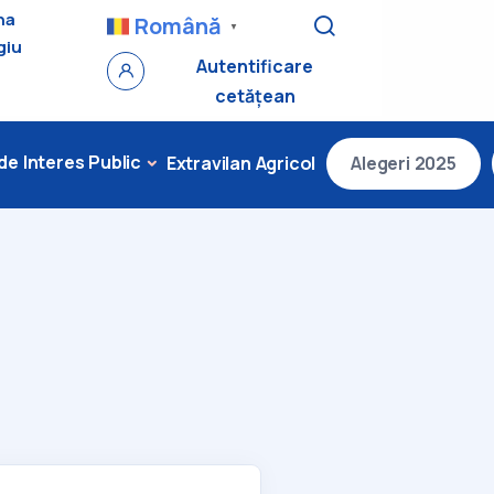
na
Română
▼
giu
Autentificare
cetățean
 de Interes Public
Extravilan Agricol
Alegeri 2025