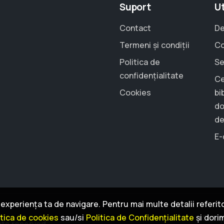
Suport
Ut
Contact
De
Termeni și condiții
Co
Politica de
Se
confidențialitate
Ce
Cookies
bi
do
de
E-
xperiența ta de navigare. Pentru mai multe detalii referitoa
itica de cookies
sau/si
Politica de Confidențialitate
și dori
Soluț
hts reserved.