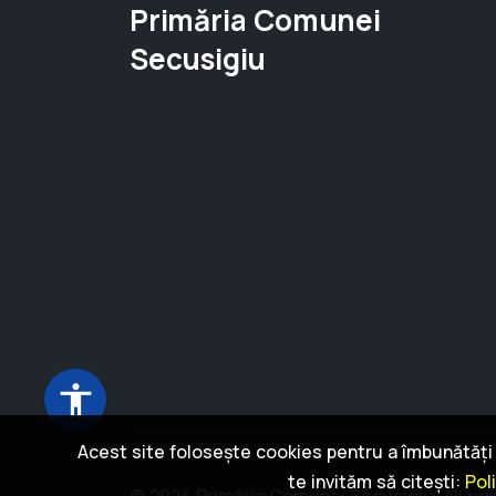
Primăria Comunei
Secusigiu
accessibility
Acest site folosește cookies pentru a îmbunătăți e
te invităm să citești:
Pol
© 2024 Primăria Comunei Secusigiu. All rig