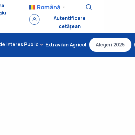
na
Română
▼
giu
Autentificare
cetățean
 de Interes Public
Extravilan Agricol
Alegeri 2025