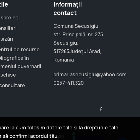
ile
Informații
contact
spre noi
Comuna Secusigiu,
nsilieri
str. Principală, nr. 275
sizări
Secusigiu,
ntrul de resurse
317285Județul Arad,
bliografice în
Romania
meniul guvernării
primariasecusigiu@yahoo.com
schise
0257-411.320
consultare
re la cum folosim datele tale și la drepturile tale
m să confirmi acordul tău.
ie de digitalizare oferită de